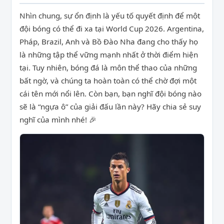
Nhìn chung, sự ổn định là yếu tố quyết định để một
đội bóng có thể đi xa tại World Cup 2026. Argentina,
Pháp, Brazil, Anh và Bồ Đào Nha đang cho thấy họ
là những tập thể vững mạnh nhất ở thời điểm hiện
tại. Tuy nhiên, bóng đá là môn thể thao của những
bất ngờ, và chúng ta hoàn toàn có thể chờ đợi một
cái tên mới nổi lên. Còn bạn, bạn nghĩ đội bóng nào
sẽ là “ngựa ô” của giải đấu lần này? Hãy chia sẻ suy
nghĩ của mình nhé! 🎉