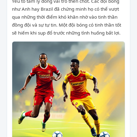
Yếu tố tâm lý đóng vai trò then chốt. Các đội bóng
như Anh hay Brazil đã chứng minh họ có thể vượt
qua những thời điểm khó khăn nhờ vào tinh thần
đồng đội và sự tự tin. Một đội bóng có tinh thần tốt
sẽ hiếm khi sụp đổ trước những tình huống bất lợi.