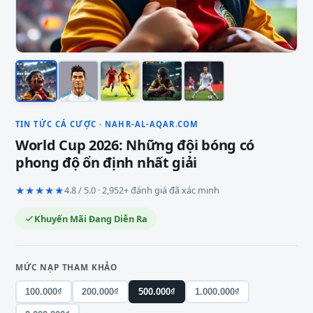
TIN TỨC CÁ CƯỢC · NAHR-AL-AQAR.COM
World Cup 2026: Những đội bóng có
phong độ ổn định nhất giải
★★★★★
4.8 / 5.0 · 2,952+ đánh giá đã xác minh
Khuyến Mãi Đang Diễn Ra
MỨC NẠP THAM KHẢO
100.000₫
200.000₫
500.000₫
1.000.000₫