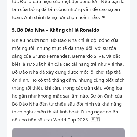
tốt. Đó là dấu hiệu của một đội bóng lớn. Nếu bạn là
fan của bóng đá tấn công nhưng vẫn đề cao sự an
toàn, Anh chính là sự lựa chọn hoàn hảo. 🏴󠁧󠁢󠁥󠁮󠁧󠁿
5. Bồ Đào Nha – Không chỉ là Ronaldo
Nhiều người nghĩ Bồ Đào Nha chỉ là đội bóng của
một người, nhưng thực tế đã thay đổi. Với sự tỏa
sáng của Bruno Fernandes, Bernardo Silva, và đặc
biệt là sự xuất hiện của các tài năng trẻ như Vitinha,
Bồ Đào Nha đã xây dựng được một lối chơi tập thể
ổn định. Họ có thể thắng đậm, nhưng cũng biết cách
thắng tối thiểu khi cần. Trong các trận đấu vòng loại,
họ gần như không mắc sai lầm nào. Sự ổn định của
Bồ Đào Nha đến từ chiều sâu đội hình và khả năng
thích nghi chiến thuật linh hoạt. Đừng ngạc nhiên
nếu họ tiến sâu tại World Cup 2026. 🇵🇹