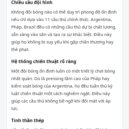
Chiều sâu đội hình
Không đội bóng nào có thể duy trì phong độ ổn định
nếu chỉ dựa vào 11 cầu thủ chính thức. Argentina,
Pháp, Brazil đều có những cầu thủ dự bị chất lượng,
sẵn sàng vào sân và tạo ra sự khác biệt. Điều này
giúp họ không bị suy yếu khi gặp chấn thương hay
thẻ phạt.
Hệ thống chiến thuật rõ ràng
Một đội bóng ổn định luôn có một triết lý chơi bóng
nhất quán. Dù là pressing tầm cao của Pháp hay
kiểm soát bóng của Argentina, họ đều tuân thủ kỷ
luật chiến thuật một cách nghiêm ngặt. Điều này
giúp các cầu thủ không bỡ ngỡ khi đối mặt với áp
lực.
Tinh thần thép