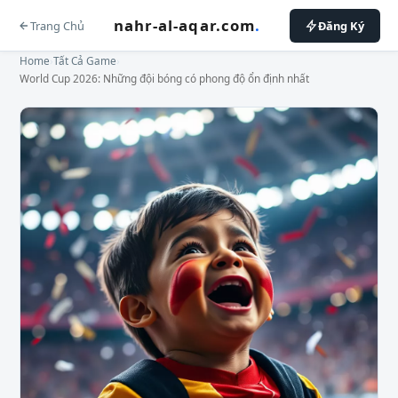
nahr-al-aqar.com
.
Trang Chủ
Đăng Ký
Home
›
Tất Cả Game
›
World Cup 2026: Những đội bóng có phong độ ổn định nhất