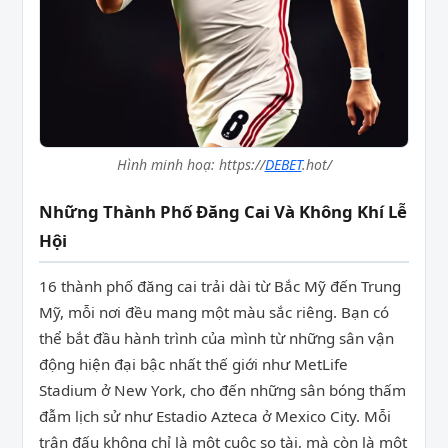
Hình minh hoạ: https://
DEBET
.hot/
Những Thành Phố Đăng Cai Và Không Khí Lễ
Hội
16 thành phố đăng cai trải dài từ Bắc Mỹ đến Trung
Mỹ, mỗi nơi đều mang một màu sắc riêng. Bạn có
thể bắt đầu hành trình của mình từ những sân vận
động hiện đại bậc nhất thế giới như MetLife
Stadium ở New York, cho đến những sân bóng thấm
đẫm lịch sử như Estadio Azteca ở Mexico City. Mỗi
trận đấu không chỉ là một cuộc so tài, mà còn là một