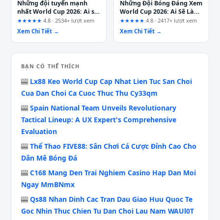
Những đội tuyển mạnh
Những Đội Bóng Đáng Xem
nhất World Cup 2026: Ai sẽ
World Cup 2026: Ai Sẽ Làm
làm nên chuyện?
Nên Chuyện?
★★★★★
4.8 · 2534+ lượt xem
★★★★★
4.8 · 2417+ lượt xem
Xem Chi Tiết →
Xem Chi Tiết →
BẠN CÓ THỂ THÍCH
🎰
Lx88 Keo World Cup Cap Nhat Lien Tuc San Choi
Cua Dan Choi Ca Cuoc Thuc Thu Cy33qm
🎰
Spain National Team Unveils Revolutionary
Tactical Lineup: A UX Expert's Comprehensive
Evaluation
🎰
Thể Thao FIVE88: Sân Chơi Cá Cược Đỉnh Cao Cho
Dân Mê Bóng Đá
🎰
C168 Mang Den Trai Nghiem Casino Hap Dan Moi
Ngay MmBNmx
🎰
Qs88 Nhan Dinh Cac Tran Dau Giao Huu Quoc Te
Goc Nhin Thuc Chien Tu Dan Choi Lau Nam WAUl0T