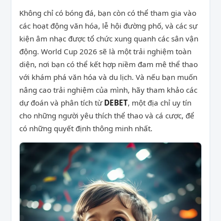
Không chỉ có bóng đá, bạn còn có thể tham gia vào
các hoạt động văn hóa, lễ hội đường phố, và các sự
kiện âm nhạc được tổ chức xung quanh các sân vận
động. World Cup 2026 sẽ là một trải nghiệm toàn
diện, nơi bạn có thể kết hợp niềm đam mê thể thao
với khám phá văn hóa và du lịch. Và nếu bạn muốn
nâng cao trải nghiệm của mình, hãy tham khảo các
dự đoán và phân tích từ
DEBET
, một địa chỉ uy tín
cho những người yêu thích thể thao và cá cược, để
có những quyết định thông minh nhất.