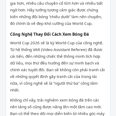
gia hơn, nhiều câu chuyện cổ tích hơn và nhiều bất
ngờ hơn. Hãy tưởng tượng cảm giác được chứng
kiến những đội bóng “chiếu dưới” làm nên chuyện,
đó chính là vẻ đẹp khó cưỡng của World Cup.
Công Nghệ Thay Đổi Cách Xem Bóng Đá
World Cup 2026 sẽ là kỳ World Cup của công nghệ.
Từ hệ thống VAR (Video Assistant Referee) đã được
cải tiến, đến những chiếc thẻ thông minh tích hợp
dữ liệu, mọi thứ đều hướng đến sự minh bạch và
chính xác tuyệt đối. Bạn sẽ không còn phải tranh cãi
về những quyết định gây tranh cãi của trọng tài
nữa, vì công nghệ sẽ là “người thứ ba” công tâm
nhất.
Không chỉ vậy, trải nghiệm xem bóng đá trên các
nền tảng số cũng được nâng lên một tầm cao mới.
Bạn có thể theo dõi mọi diễn biến từ nhiều góc máy