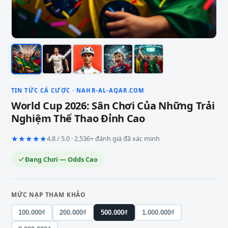
TIN TỨC CÁ CƯỢC · NAHR-AL-AQAR.COM
World Cup 2026: Sân Chơi Của Những Trải
Nghiệm Thể Thao Đỉnh Cao
★★★★★
4.8 / 5.0 · 2,536+ đánh giá đã xác minh
Đang Chơi — Odds Cao
MỨC NẠP THAM KHẢO
100.000₫
200.000₫
500.000₫
1.000.000₫