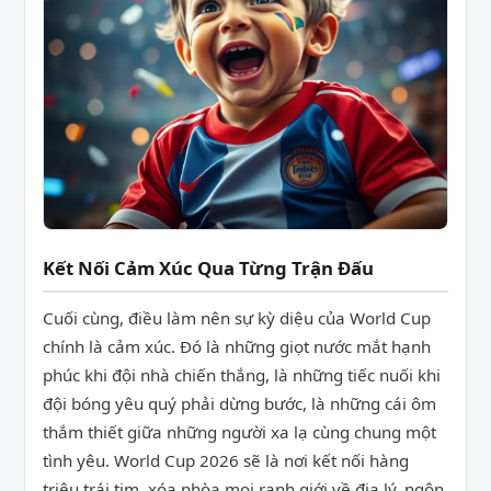
Kết Nối Cảm Xúc Qua Từng Trận Đấu
Cuối cùng, điều làm nên sự kỳ diệu của World Cup
chính là cảm xúc. Đó là những giọt nước mắt hạnh
phúc khi đội nhà chiến thắng, là những tiếc nuối khi
đội bóng yêu quý phải dừng bước, là những cái ôm
thắm thiết giữa những người xa lạ cùng chung một
tình yêu. World Cup 2026 sẽ là nơi kết nối hàng
triệu trái tim, xóa nhòa mọi ranh giới về địa lý, ngôn