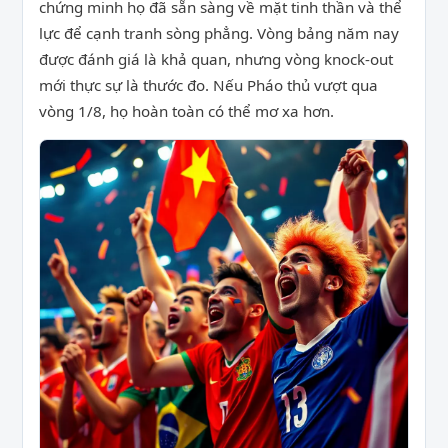
chứng minh họ đã sẵn sàng về mặt tinh thần và thể
lực để cạnh tranh sòng phẳng. Vòng bảng năm nay
được đánh giá là khả quan, nhưng vòng knock-out
mới thực sự là thước đo. Nếu Pháo thủ vượt qua
vòng 1/8, họ hoàn toàn có thể mơ xa hơn.