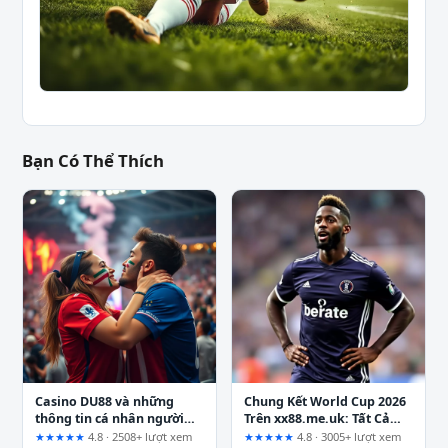
Bạn Có Thể Thích
Casino DU88 và những
Chung Kết World Cup 2026
thông tin cá nhân người
Trên xx88.me.uk: Tất Cả
mới nên kiểm tra
Thông Tin Về Trận Cầu Lịch
★★★★★
4.8 · 2508+ lượt xem
★★★★★
4.8 · 3005+ lượt xem