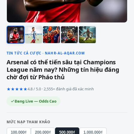
TIN TỨC CÁ CƯỢC · NAHR-AL-AQAR.COM
Arsenal có thể tiến sâu tại Champions
League năm nay? Những tín hiệu đáng
chờ đợi từ Pháo thủ
★★★★★
4.8 / 5.0 · 2,555+ đánh giá đã xác minh
Đang Live — Odds Cao
MỨC NẠP THAM KHẢO
100.000₫
200.000₫
500.000₫
1.000.000₫