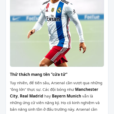
Thử thách mang tên "cửa tử"
Tuy nhiên, để tiến sâu, Arsenal cần vượt qua những
"ông lớn" thực sự. Các đội bóng như
Manchester
City
,
Real Madrid
hay
Bayern Munich
vẫn là
những ứng cử viên nặng ký. Họ có kinh nghiệm và
bản năng sinh tồn ở đấu trường này. Arsenal cần