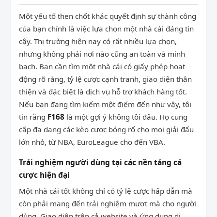
Một yếu tố then chốt khác quyết định sự thành công
của bạn chính là việc lựa chọn một nhà cái đáng tin
cậy. Thị trường hiện nay có rất nhiều lựa chọn,
nhưng không phải nơi nào cũng an toàn và minh
bạch. Bạn cần tìm một nhà cái có giấy phép hoạt
động rõ ràng, tỷ lệ cược cạnh tranh, giao diện thân
thiện và đặc biệt là dịch vụ hỗ trợ khách hàng tốt.
Nếu bạn đang tìm kiếm một điểm đến như vậy, tôi
tin rằng
F168
là một gợi ý không tồi đâu. Họ cung
cấp đa dạng các kèo cược bóng rổ cho mọi giải đấu
lớn nhỏ, từ NBA, EuroLeague cho đến VBA.
Trải nghiệm người dùng tại các nền tảng cá
cược hiện đại
Một nhà cái tốt không chỉ có tỷ lệ cược hấp dẫn mà
còn phải mang đến trải nghiệm mượt mà cho người
dùng. Giao diện trên cả website và ứng dụng di