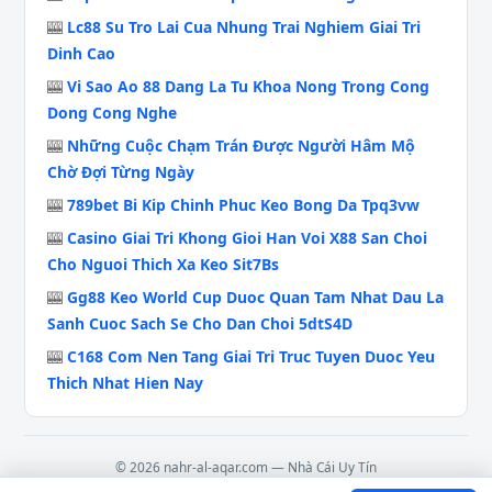
🎰
Lc88 Su Tro Lai Cua Nhung Trai Nghiem Giai Tri
Dinh Cao
🎰
Vi Sao Ao 88 Dang La Tu Khoa Nong Trong Cong
Dong Cong Nghe
🎰
Những Cuộc Chạm Trán Được Người Hâm Mộ
Chờ Đợi Từng Ngày
🎰
789bet Bi Kip Chinh Phuc Keo Bong Da Tpq3vw
🎰
Casino Giai Tri Khong Gioi Han Voi X88 San Choi
Cho Nguoi Thich Xa Keo Sit7Bs
🎰
Gg88 Keo World Cup Duoc Quan Tam Nhat Dau La
Sanh Cuoc Sach Se Cho Dan Choi 5dtS4D
🎰
C168 Com Nen Tang Giai Tri Truc Tuyen Duoc Yeu
Thich Nhat Hien Nay
© 2026 nahr-al-aqar.com — Nhà Cái Uy Tín