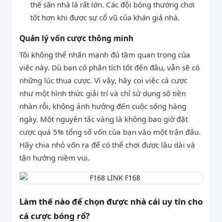
thế sân nhà là rất lớn. Các đội bóng thường chơi
tốt hơn khi được sự cổ vũ của khán giả nhà.
Quản lý vốn cược thông minh
Tôi không thể nhấn mạnh đủ tầm quan trọng của
việc này. Dù bạn có phân tích tốt đến đâu, vẫn sẽ có
những lúc thua cược. Vì vậy, hãy coi việc cá cược
như một hình thức giải trí và chỉ sử dụng số tiền
nhàn rỗi, không ảnh hưởng đến cuộc sống hàng
ngày. Một nguyên tắc vàng là không bao giờ đặt
cược quá 5% tổng số vốn của bạn vào một trận đấu.
Hãy chia nhỏ vốn ra để có thể chơi được lâu dài và
tận hưởng niềm vui.
Làm thế nào để chọn được nhà cái uy tín cho
cá cược bóng rổ?