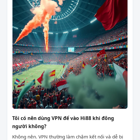
Tôi có nên dùng VPN để vào Hi88 khi đông
người không?
Không nên. VPN thường làm chậm kết nối và dễ bị