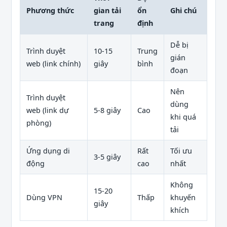
Phương thức
gian tải
ổn
Ghi chú
trang
định
Dễ bị
Trình duyệt
10-15
Trung
gián
web (link chính)
giây
bình
đoạn
Nên
Trình duyệt
dùng
web (link dự
5-8 giây
Cao
khi quá
phòng)
tải
Ứng dụng di
Rất
Tối ưu
3-5 giây
động
cao
nhất
Không
15-20
Dùng VPN
Thấp
khuyến
giây
khích