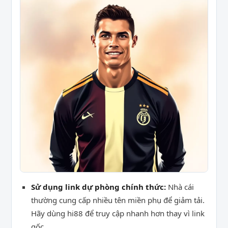
Sử dụng link dự phòng chính thức:
Nhà cái
thường cung cấp nhiều tên miền phụ để giảm tải.
Hãy dùng hi88 để truy cập nhanh hơn thay vì link
gốc.