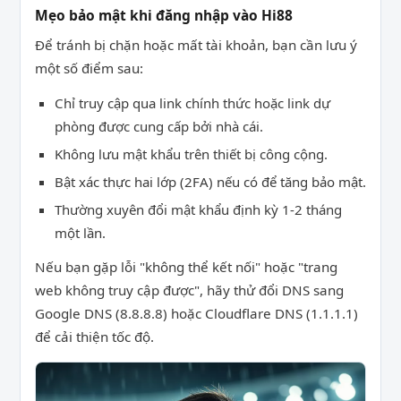
Mẹo bảo mật khi đăng nhập vào Hi88
Để tránh bị chặn hoặc mất tài khoản, bạn cần lưu ý
một số điểm sau:
Chỉ truy cập qua link chính thức hoặc link dự
phòng được cung cấp bởi nhà cái.
Không lưu mật khẩu trên thiết bị công cộng.
Bật xác thực hai lớp (2FA) nếu có để tăng bảo mật.
Thường xuyên đổi mật khẩu định kỳ 1-2 tháng
một lần.
Nếu bạn gặp lỗi "không thể kết nối" hoặc "trang
web không truy cập được", hãy thử đổi DNS sang
Google DNS (8.8.8.8) hoặc Cloudflare DNS (1.1.1.1)
để cải thiện tốc độ.