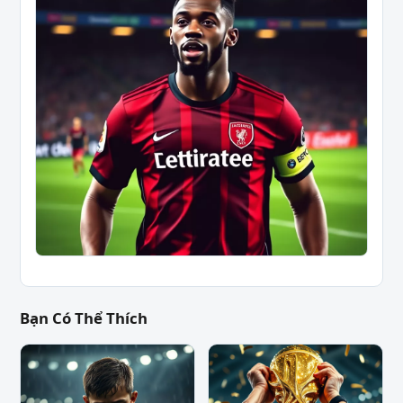
Bạn Có Thể Thích