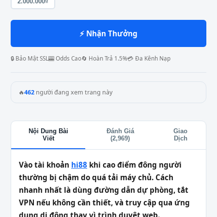
2.000.000₫
⚡ Nhận Thưởng
🔒 Bảo Mật SSL
🎰 Odds Cao
🔄 Hoàn Trả 1.5%
💳 Đa Kênh Nạp
🔥
462
người đang xem trang này
Nội Dung Bài
Đánh Giá
Giao
Viết
(2,969)
Dịch
Vào tài khoản
hi88
khi cao điểm đông người
thường bị chậm do quá tải máy chủ. Cách
nhanh nhất là dùng đường dẫn dự phòng, tắt
VPN nếu không cần thiết, và truy cập qua ứng
dụng di động thay vì trình duyệt web.