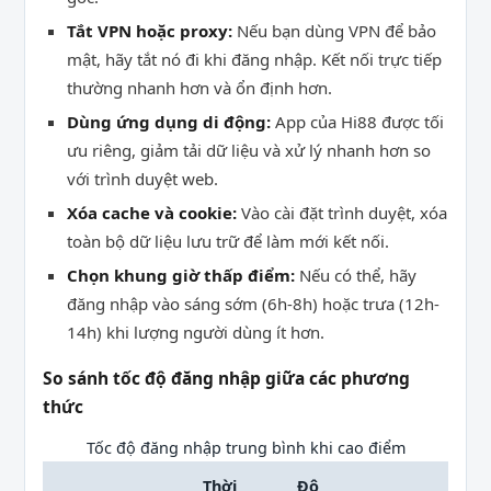
Tắt VPN hoặc proxy:
Nếu bạn dùng VPN để bảo
mật, hãy tắt nó đi khi đăng nhập. Kết nối trực tiếp
thường nhanh hơn và ổn định hơn.
Dùng ứng dụng di động:
App của Hi88 được tối
ưu riêng, giảm tải dữ liệu và xử lý nhanh hơn so
với trình duyệt web.
Xóa cache và cookie:
Vào cài đặt trình duyệt, xóa
toàn bộ dữ liệu lưu trữ để làm mới kết nối.
Chọn khung giờ thấp điểm:
Nếu có thể, hãy
đăng nhập vào sáng sớm (6h-8h) hoặc trưa (12h-
14h) khi lượng người dùng ít hơn.
So sánh tốc độ đăng nhập giữa các phương
thức
Tốc độ đăng nhập trung bình khi cao điểm
Thời
Độ