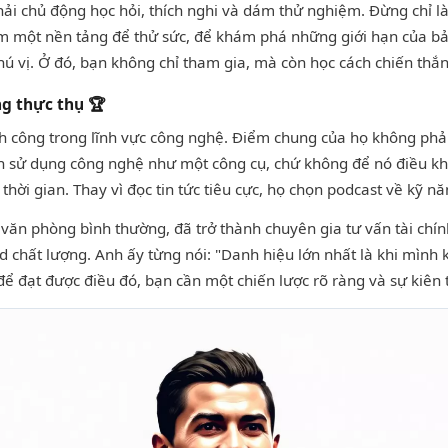
phải chủ động học hỏi, thích nghi và dám thử nghiệm. Đừng chỉ l
ếm một nền tảng để thử sức, để khám phá những giới hạn của b
ú vị. Ở đó, bạn không chỉ tham gia, mà còn học cách chiến thắ
g thực thụ 🏆
h công trong lĩnh vực công nghệ. Điểm chung của họ không phải
ch sử dụng công nghệ như một công cụ, chứ không để nó điều khiể
ời gian. Thay vì đọc tin tức tiêu cực, họ chọn podcast về kỹ 
 văn phòng bình thường, đã trở thành chuyên gia tư vấn tài chí
d chất lượng. Anh ấy từng nói: "Danh hiệu lớn nhất là khi mình 
 đạt được điều đó, bạn cần một chiến lược rõ ràng và sự kiên t