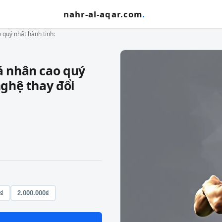
nahr-al-aqar.com
.
 quý nhất hành tinh:
á nhân cao quý
nghệ thay đổi
0₫
2.000.000₫