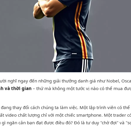
ười nghĩ ngay đến những giải thưởng danh giá như Nobel, Oscar
nh và thời gian
– thứ mà không một tước vị nào có thể mua được
ang thay đổi cách chúng ta làm việc. Một lập trình viên có thể
t video chất lượng chỉ với một chiếc smartphone. Một trader có 
gì ngăn cản bạn đạt được điều đó? Đó là tư duy "chờ đợi" và "sợ