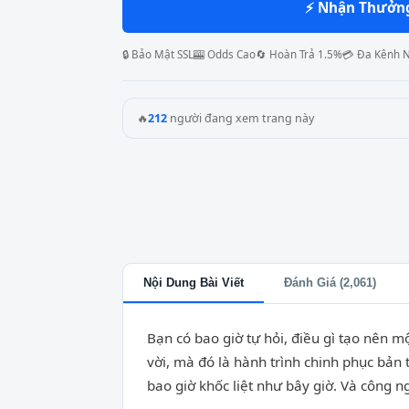
⚡ Nhận Thưởn
🔒 Bảo Mật SSL
🎰 Odds Cao
🔄 Hoàn Trả 1.5%
💳 Đa Kênh 
🔥
212
người đang xem trang này
Nội Dung Bài Viết
Đánh Giá (2,061)
Bạn có bao giờ tự hỏi, điều gì tạo nên m
vời, mà đó là hành trình chinh phục bản 
bao giờ khốc liệt như bây giờ. Và công n