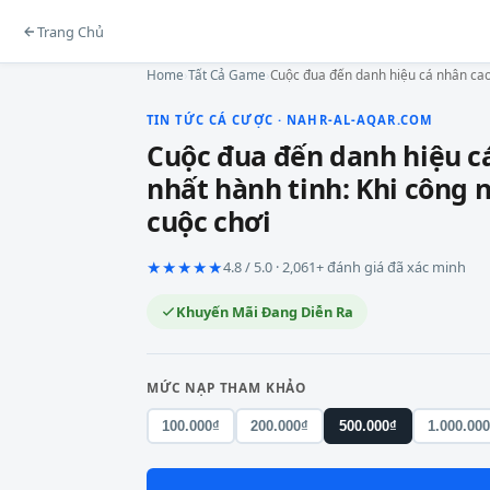
Trang Chủ
Home
›
Tất Cả Game
›
Cuộc đua đến danh hiệu cá nhân cao
TIN TỨC CÁ CƯỢC · NAHR-AL-AQAR.COM
Cuộc đua đến danh hiệu c
nhất hành tinh: Khi công 
cuộc chơi
★★★★★
4.8 / 5.0 · 2,061+ đánh giá đã xác minh
Khuyến Mãi Đang Diễn Ra
MỨC NẠP THAM KHẢO
100.000₫
200.000₫
500.000₫
1.000.00