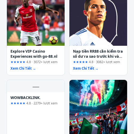
Explore VIP Casino
Nạp tiền RR88 cần kiểm tra
Experiences with go-88.nl
số dư ra sao trước khi vào
sảnh chơi?
★★★★★
4.8 · 3072+ lượt xem
★★★★★
4.8 · 3082+ lượt xem
Xem Chi Tiết →
Xem Chi Tiết →
—
WOWBACKLINK.
★★★★★
4.8 · 2279+ lượt xem