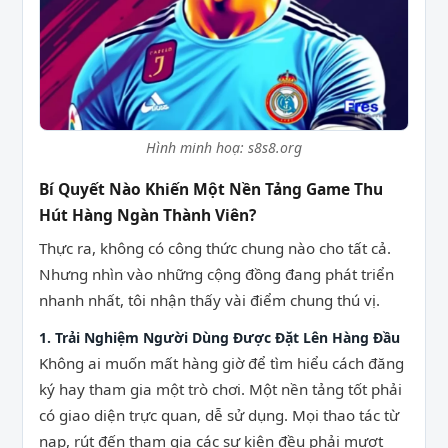
Hình minh hoạ: s8s8.org
Bí Quyết Nào Khiến Một Nền Tảng Game Thu
Hút Hàng Ngàn Thành Viên?
Thực ra, không có công thức chung nào cho tất cả.
Nhưng nhìn vào những cộng đồng đang phát triển
nhanh nhất, tôi nhận thấy vài điểm chung thú vị.
1. Trải Nghiệm Người Dùng Được Đặt Lên Hàng Đầu
Không ai muốn mất hàng giờ để tìm hiểu cách đăng
ký hay tham gia một trò chơi. Một nền tảng tốt phải
có giao diện trực quan, dễ sử dụng. Mọi thao tác từ
nạp, rút đến tham gia các sự kiện đều phải mượt