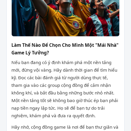
Làm Thế Nào Để Chọn Cho Mình Một "Mái Nhà"
Game Lý Tưởng?
Nếu bạn đang có ý định khám phá một nền tảng
mới, đừng vội vàng. Hãy dành thời gian để tìm hiểu
kỹ. Đọc các bài đánh giá từ người dùng thực tế,
tham gia vào các group cộng đồng để cảm nhận
không khí, và bắt đầu bằng những bước nhỏ nhất.
Một nền tảng tốt sẽ không bao giờ thúc ép bạn phải
nạp tiền ngay lập tức. Họ sẽ để bạn tự do trải
nghiệm, khám phá và đưa ra quyết định.
Hãy nhớ, cộng đồng game là nơi để bạn thư giãn và