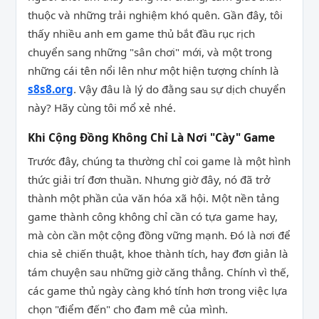
thuộc và những trải nghiệm khó quên. Gần đây, tôi
thấy nhiều anh em game thủ bắt đầu rục rịch
chuyển sang những "sân chơi" mới, và một trong
những cái tên nổi lên như một hiện tượng chính là
s8s8.org
. Vậy đâu là lý do đằng sau sự dịch chuyển
này? Hãy cùng tôi mổ xẻ nhé.
Khi Cộng Đồng Không Chỉ Là Nơi "Cày" Game
Trước đây, chúng ta thường chỉ coi game là một hình
thức giải trí đơn thuần. Nhưng giờ đây, nó đã trở
thành một phần của văn hóa xã hội. Một nền tảng
game thành công không chỉ cần có tựa game hay,
mà còn cần một cộng đồng vững mạnh. Đó là nơi để
chia sẻ chiến thuật, khoe thành tích, hay đơn giản là
tám chuyện sau những giờ căng thẳng. Chính vì thế,
các game thủ ngày càng khó tính hơn trong việc lựa
chọn "điểm đến" cho đam mê của mình.