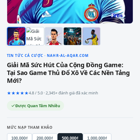
TIN TỨC CÁ CƯỢC · NAHR-AL-AQAR.COM
Giải Mã Sức Hút Của Cộng Đồng Game:
Tại Sao Game Thủ Đổ Xô Về Các Nền Tảng
Mới?
★★★★★
4.8 / 5.0 · 2,345+ đánh giá đã xác minh
Được Quan Tâm Nhiều
MỨC NẠP THAM KHẢO
100.000₫
200.000₫
500.000₫
1.000.000₫