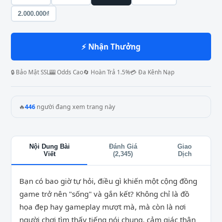
2.000.000₫
⚡ Nhận Thưởng
🔒 Bảo Mật SSL
🎰 Odds Cao
🔄 Hoàn Trả 1.5%
💳 Đa Kênh Nạp
🔥
446
người đang xem trang này
Nội Dung Bài
Đánh Giá
Giao
Viết
(2,345)
Dịch
Bạn có bao giờ tự hỏi, điều gì khiến một cộng đồng
game trở nên "sống" và gắn kết? Không chỉ là đồ
họa đẹp hay gameplay mượt mà, mà còn là nơi
người chơi tìm thấy tiếng nói chung, cảm giác thân