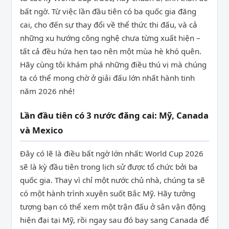
bất ngờ. Từ việc lần đầu tiên có ba quốc gia đăng
cai, cho đến sự thay đổi về thể thức thi đấu, và cả
những xu hướng công nghệ chưa từng xuất hiện –
tất cả đều hứa hẹn tạo nên một mùa hè khó quên.
Hãy cùng tôi khám phá những điều thú vị mà chúng
ta có thể mong chờ ở giải đấu lớn nhất hành tinh
năm 2026 nhé!
Lần đầu tiên có 3 nước đăng cai: Mỹ, Canada
và Mexico
Đây có lẽ là điều bất ngờ lớn nhất: World Cup 2026
sẽ là kỳ đầu tiên trong lịch sử được tổ chức bởi ba
quốc gia. Thay vì chỉ một nước chủ nhà, chúng ta sẽ
có một hành trình xuyên suốt Bắc Mỹ. Hãy tưởng
tượng bạn có thể xem một trận đấu ở sân vận động
hiện đại tại Mỹ, rồi ngay sau đó bay sang Canada để