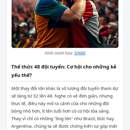
Hình minh hoạ:
SIN88
Thể thức 48 đội tuyển: Cơ hội cho những kẻ
yếu thế?
Một thay đổi lớn khác là số lượng đội tuyển tham dự
sẽ tăng từ 32 lên 48. Nghe có vẻ đơn giản, nhưng
thực tế, điều này mở ra cánh cửa cho những đội
bóng nhỏ hơn, ít tên tuổi hơn có cơ hội tỏa sáng.
Thay vì chỉ có những "ông lớn" như Brazil, Đức hay
Argentina, chúng ta sẽ được chứng kiến sự góp mặt