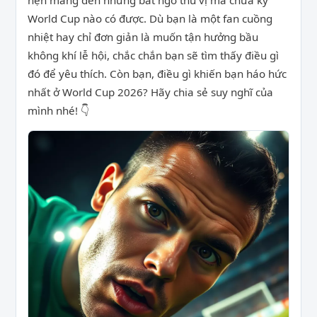
hẹn mang đến những bất ngờ thú vị mà chưa kỳ
World Cup nào có được. Dù bạn là một fan cuồng
nhiệt hay chỉ đơn giản là muốn tận hưởng bầu
không khí lễ hội, chắc chắn bạn sẽ tìm thấy điều gì
đó để yêu thích. Còn bạn, điều gì khiến bạn háo hức
nhất ở World Cup 2026? Hãy chia sẻ suy nghĩ của
mình nhé! 👇