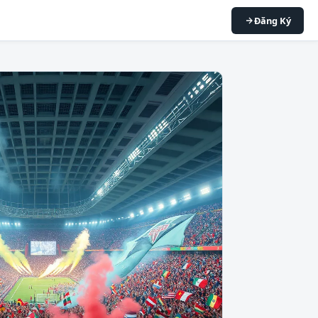
Đăng Ký