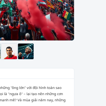
những "ông lớn" với đội hình toàn sao
i là "ngựa ô" – lại tạo nên những cơn
ên mạnh mẽ? Và mùa giải năm nay, những