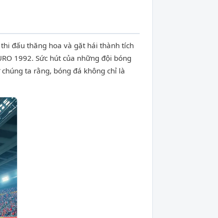
thi đấu thăng hoa và gặt hái thành tích
URO 1992. Sức hút của những đội bóng
chúng ta rằng, bóng đá không chỉ là