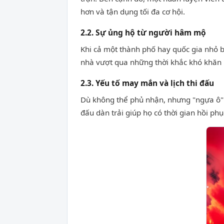
hơn và tận dụng tối đa cơ hội.
2.2. Sự ủng hộ từ người hâm mộ
Khi cả một thành phố hay quốc gia nhỏ b
nhà vượt qua những thời khắc khó khăn 
2.3. Yếu tố may mắn và lịch thi đấu
Dù không thể phủ nhận, nhưng "ngựa ô" cũ
đấu dàn trải giúp họ có thời gian hồi ph