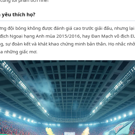
cùng tôi phân tích nhé!
a yêu thích họ?
ng đội bóng không được đánh giá cao trước giải đấu, nhưng lại 
vô địch Ngoại hạng Anh mùa 2015/2016, hay Đan Mạch vô địch E
g, sự đoàn kết và khát khao chứng minh bản thân. Họ nhắc nhở 
của những giấc mơ.