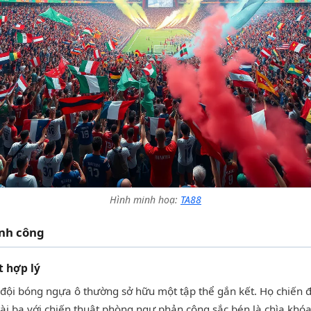
Hình minh hoạ:
TA88
ành công
t hợp lý
c đội bóng ngựa ô thường sở hữu một tập thể gắn kết. Họ chiến đ
ài ba với chiến thuật phòng ngự phản công sắc bén là chìa khóa