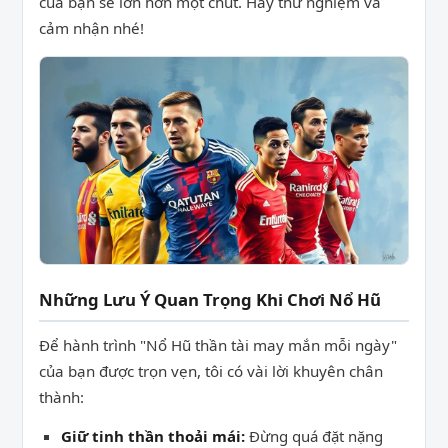
của bạn sẽ lớn hơn một chút. Hãy thử nghiệm và
cảm nhận nhé!
Những Lưu Ý Quan Trọng Khi Chơi Nổ Hũ
Để hành trình "Nổ Hũ thần tài may mắn mỗi ngày"
của bạn được trọn vẹn, tôi có vài lời khuyên chân
thành:
Giữ tinh thần thoải mái:
Đừng quá đặt nặng