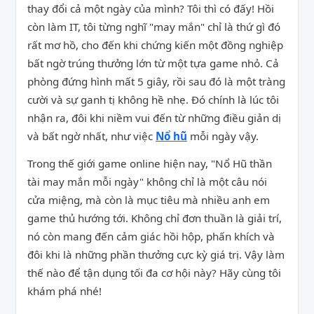
thay đổi cả một ngày của mình? Tôi thì có đấy! Hồi
còn làm IT, tôi từng nghĩ "may mắn" chỉ là thứ gì đó
rất mơ hồ, cho đến khi chứng kiến một đồng nghiệp
bất ngờ trúng thưởng lớn từ một tựa game nhỏ. Cả
phòng đứng hình mất 5 giây, rồi sau đó là một tràng
cười và sự ganh tị không hề nhẹ. Đó chính là lúc tôi
nhận ra, đôi khi niềm vui đến từ những điều giản dị
và bất ngờ nhất, như việc
Nổ hũ
mỗi ngày vậy.
Trong thế giới game online hiện nay, "Nổ Hũ thần
tài may mắn mỗi ngày" không chỉ là một câu nói
cửa miệng, mà còn là mục tiêu mà nhiều anh em
game thủ hướng tới. Không chỉ đơn thuần là giải trí,
nó còn mang đến cảm giác hồi hộp, phấn khích và
đôi khi là những phần thưởng cực kỳ giá trị. Vậy làm
thế nào để tận dụng tối đa cơ hội này? Hãy cùng tôi
khám phá nhé!