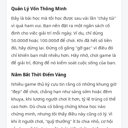
Quản Lý Vốn Thông Minh
Đây là bài học mà tôi học được sau vài lần "cháy túi"
vì quá ham vui. Bạn nên đặt ra một ngân sách cố
định cho việc giải trí mỗi ngày. Ví dụ, chỉ dùng
50.000đ hoặc 100.000đ để chơi. Khi đã hết số tiền
đó, hãy dừng lại. Đừng cố gắng "gỡ gạc" vì điều đó
chỉ khiến bạn mất nhiều hơn. Hãy nhớ, chơi game là
để giải trí, đừng để nó kiểm soát cuộc sống của bạn.
Nắm Bắt Thời Điểm Vàng
Nhiều game thủ kỳ cựu tin rằng có những khung giờ
"đẹp" để chơi, chẳng hạn như sáng sớm hoặc đêm
khuya, khi lượng người chơi ít hơn, tỷ lệ trúng có thể
cao hơn. Dù chưa có bằng chứng khoa học nào
chứng minh, nhưng tôi thấy điều này cũng có lý. Vì
khi ít người chơi, "quỹ thưởng" ít bị chia nhỏ, cơ hội