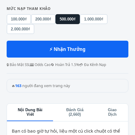
MỨC NẠP THAM KHẢO
100.000₫
200.000₫
500.000₫
1.000.000₫
2.000.000₫
⚡ Nhận Thưởng
🔒 Bảo Mật SSL
🎰 Odds Cao
🔄 Hoàn Trả 1.5%
💳 Đa Kênh Nạp
🔥
163
người đang xem trang này
Nội Dung Bài
Đánh Giá
Giao
Viết
(2,660)
Dịch
Bạn có bao giờ tự hỏi, liệu một cú click chuột có thể