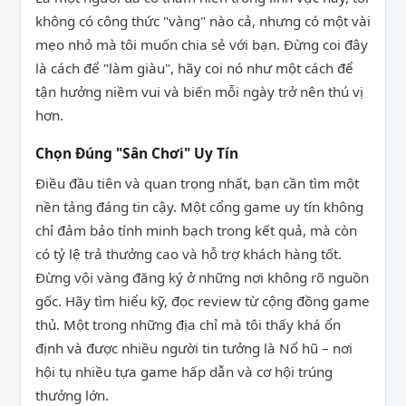
không có công thức "vàng" nào cả, nhưng có một vài
mẹo nhỏ mà tôi muốn chia sẻ với bạn. Đừng coi đây
là cách để "làm giàu", hãy coi nó như một cách để
tận hưởng niềm vui và biến mỗi ngày trở nên thú vị
hơn.
Chọn Đúng "Sân Chơi" Uy Tín
Điều đầu tiên và quan trọng nhất, bạn cần tìm một
nền tảng đáng tin cậy. Một cổng game uy tín không
chỉ đảm bảo tính minh bạch trong kết quả, mà còn
có tỷ lệ trả thưởng cao và hỗ trợ khách hàng tốt.
Đừng vội vàng đăng ký ở những nơi không rõ nguồn
gốc. Hãy tìm hiểu kỹ, đọc review từ cộng đồng game
thủ. Một trong những địa chỉ mà tôi thấy khá ổn
định và được nhiều người tin tưởng là Nổ hũ – nơi
hội tụ nhiều tựa game hấp dẫn và cơ hội trúng
thưởng lớn.