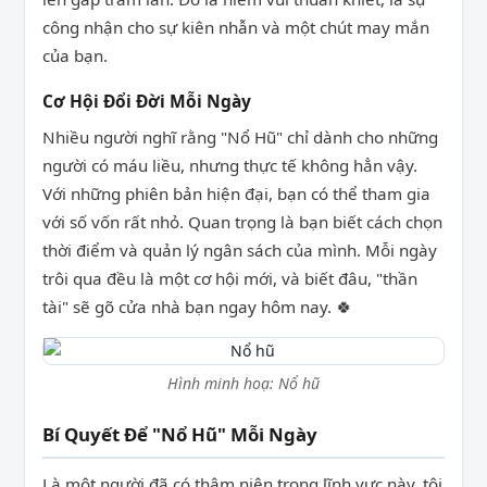
công nhận cho sự kiên nhẫn và một chút may mắn
của bạn.
Cơ Hội Đổi Đời Mỗi Ngày
Nhiều người nghĩ rằng "Nổ Hũ" chỉ dành cho những
người có máu liều, nhưng thực tế không hẳn vậy.
Với những phiên bản hiện đại, bạn có thể tham gia
với số vốn rất nhỏ. Quan trọng là bạn biết cách chọn
thời điểm và quản lý ngân sách của mình. Mỗi ngày
trôi qua đều là một cơ hội mới, và biết đâu, "thần
tài" sẽ gõ cửa nhà bạn ngay hôm nay. 🍀
Hình minh hoạ: Nổ hũ
Bí Quyết Để "Nổ Hũ" Mỗi Ngày
Là một người đã có thâm niên trong lĩnh vực này, tôi