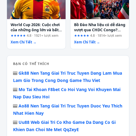
World Cup 2026: Cuộc chơi
Bồ Đào Nha liệu có dễ dàng
của những ông lớn và bất
vượt qua CHDC Congo?
ngờ nào đang chờ đón?
Phân tích chuyên sâu
★★★★★
4.8 · 1921+ lượt xem
★★★★★
4.8 · 1814+ lượt xem
Xem Chi Tiết →
Xem Chi Tiết →
BẠN CÓ THỂ THÍCH
🎰
Gk88 Nen Tang Giai Tri Truc Tuyen Dang Lam Mua
Lam Gio Trong Cong Dong Game Thu Viet
🎰
Mo Tai Khoan F8bet Co Hoi Vang Voi Khuyen Mai
Nap Dau Sieu Hoi
🎰
Ao88 Nen Tang Giai Tri Truc Tuyen Duoc Yeu Thich
Nhat Hien Nay
🎰
Uu88 Web Giai Tri Co Kho Game Da Dang Co Gi
Khien Dan Choi Me Met QqZeyE