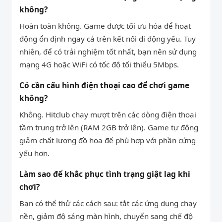
không?
Hoàn toàn không. Game được tối ưu hóa để hoạt
động ổn định ngay cả trên kết nối di động yếu. Tuy
nhiên, để có trải nghiệm tốt nhất, bạn nên sử dụng
mạng 4G hoặc WiFi có tốc độ tối thiểu 5Mbps.
Có cần cấu hình điện thoại cao để chơi game
không?
Không. Hitclub chạy mượt trên các dòng điện thoại
tầm trung trở lên (RAM 2GB trở lên). Game tự động
giảm chất lượng đồ họa để phù hợp với phần cứng
yếu hơn.
Làm sao để khắc phục tình trạng giật lag khi
chơi?
Bạn có thể thử các cách sau: tắt các ứng dụng chạy
nền, giảm độ sáng màn hình, chuyển sang chế độ