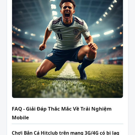
FAQ - Giải Đáp Thắc Mắc Về Trải Nghiệm
Mobile
Chơi Bắn Cá Hitclub trên mạng 3G/4G có bị lag