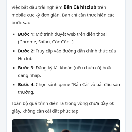
Việc bắt đầu trải nghiệm
Bắn Cá hitclub
trên
mobile cực kỳ đơn giản. Bạn chỉ cần thực hiện các
bước sau:
Bước 1:
Mở trình duyệt web trên điện thoại
(Chrome, Safari, Cốc Cốc...).
Bước 2:
Truy cập vào đường dẫn chính thức của
Hitclub.
Bước 3:
Đăng ký tài khoản (nếu chưa có) hoặc
đăng nhập.
Bước 4:
Chọn sảnh game "Bắn Cá" và bắt đầu săn
thưởng.
Toàn bộ quá trình diễn ra trong vòng chưa đầy 60
giây, không cần cài đặt phức tạp.