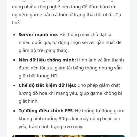
dụng nhiều công nghệ nền tảng để đảm bảo trải
nghiệm game bắn cá luôn ở trạng thái tốt nhất. Cụ
thể:
Server mạnh mẽ:
Hệ thống máy chủ đặt tại
nhiều quốc gia, tự động chọn server gần nhất để
giảm độ trễ (ping thấp).
Nén dữ liệu thông minh:
Hình ảnh và âm thanh
được nén tối ưu, giảm tải băng thông nhưng vẫn
giữ chất lượng HD.
Chế độ tiết kiệm dữ liệu:
Cho phép giảm chất
lượng đồ họa khi mạng yếu, giúp game không bị
giật hình.
Tự động điều chỉnh FPS:
Hệ thống tự động giảm
khung hình xuống 30fps khi máy nóng hoặc pin
yếu, tránh tình trạng treo máy.