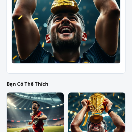
Bạn Có Thể Thích