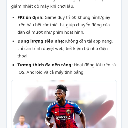
giảm nhiệt độ máy khi chơi lâu.
FPS ổn định:
Game duy trì 60 khung hình/giây
trên hầu hết các thiết bị, giúp chuyển động của
đàn cá mượt như phim hoạt hình.
Dung lượng siêu nhẹ:
Không cần tải app nặng,
chỉ cần trình duyệt web, tiết kiệm bộ nhớ điện
thoại.
Tương thích đa nền tảng:
Hoạt động tốt trên cả
iOS, Android và cả máy tính bảng.