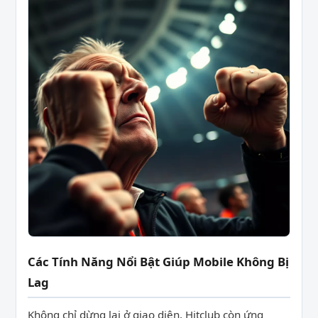
Các Tính Năng Nổi Bật Giúp Mobile Không Bị
Lag
Không chỉ dừng lại ở giao diện, Hitclub còn ứng