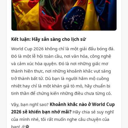
Kết luận: Hãy sẵn sàng cho lịch sử
World Cup 2026 không chỉ là một giải đấu bóng đá.
Đó là một lễ hội toàn cầu, nơi văn hóa, công nghệ
và cảm xúc hòa quyện. Đó là nơi những giấc mơ
thành hiện thực, nơi những khoảnh khắc vụt sáng
trở thành bất tử. Dù bạn là người hâm mộ cuồng
nhiệt hay chỉ là một khán giả tò mò, hãy chuẩn bị
tinh thần để chứng kiến những điều chưa từng có.
Vậy, bạn nghĩ sao?
Khoảnh khắc nào ở World Cup
2026 sẽ khiến bạn nhớ mãi?
Hãy chia sẻ suy nghĩ
của mình nhé, tôi rất muốn nghe câu chuyện của
bạn! 🎉⚽