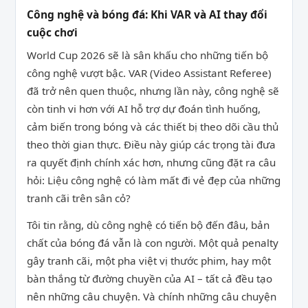
Công nghệ và bóng đá: Khi VAR và AI thay đổi
cuộc chơi
World Cup 2026 sẽ là sân khấu cho những tiến bộ
công nghệ vượt bậc. VAR (Video Assistant Referee)
đã trở nên quen thuộc, nhưng lần này, công nghệ sẽ
còn tinh vi hơn với AI hỗ trợ dự đoán tình huống,
cảm biến trong bóng và các thiết bị theo dõi cầu thủ
theo thời gian thực. Điều này giúp các trọng tài đưa
ra quyết định chính xác hơn, nhưng cũng đặt ra câu
hỏi: Liệu công nghệ có làm mất đi vẻ đẹp của những
tranh cãi trên sân cỏ?
Tôi tin rằng, dù công nghệ có tiến bộ đến đâu, bản
chất của bóng đá vẫn là con người. Một quả penalty
gây tranh cãi, một pha việt vị thước phim, hay một
bàn thắng từ đường chuyền của AI – tất cả đều tạo
nên những câu chuyện. Và chính những câu chuyện