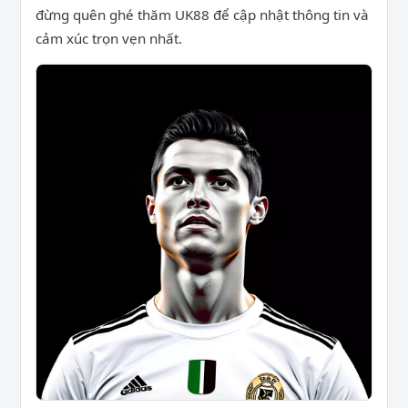
đừng quên ghé thăm UK88 để cập nhật thông tin và
cảm xúc trọn vẹn nhất.