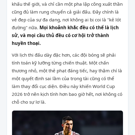
khấu thế giới, và chỉ cần một pha lập công xuất thần
cũng đủ làm rung chuyển cả giải đấu. Đây chính là
vẻ đẹp của sự đa dạng, nơi không ai bị coi là "kẻ lót
đường" nữa.
Mọi khoảnh khắc đều có thể là lịch
sử, và mọi cầu thủ đều có cơ hội trở thành
huyền thoại.
Với lịch thi đấu dày đặc hơn, các đội bóng sẽ phải
tính toán kỹ lưỡng từng chiến thuật. Một chấn
thương nhỏ, một thẻ phạt đáng tiếc, hay thậm chí là
một quyết định sai lầm của trọng tài cũng có thể
làm thay đổi cục diện. Điều này khiến World Cup
2026 trở nên kịch tính hơn bao giờ hết, nơi không có
chỗ cho sự lơ là.