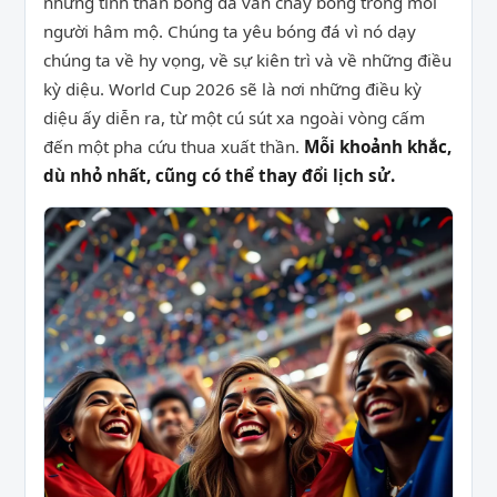
nhưng tinh thần bóng đá vẫn cháy bỏng trong mỗi
người hâm mộ. Chúng ta yêu bóng đá vì nó dạy
chúng ta về hy vọng, về sự kiên trì và về những điều
kỳ diệu. World Cup 2026 sẽ là nơi những điều kỳ
diệu ấy diễn ra, từ một cú sút xa ngoài vòng cấm
đến một pha cứu thua xuất thần.
Mỗi khoảnh khắc,
dù nhỏ nhất, cũng có thể thay đổi lịch sử.