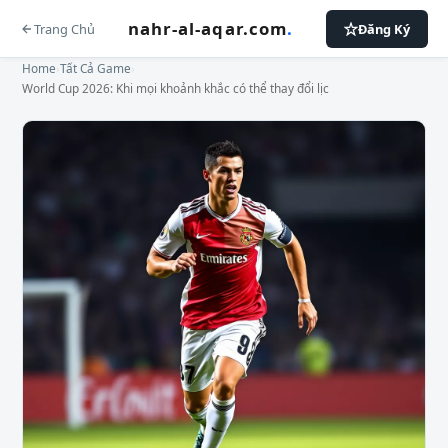
nahr-al-aqar.com
.
Trang Chủ
Đăng Ký
Home
›
Tất Cả Game
›
World Cup 2026: Khi mọi khoảnh khắc có thể thay đổi lịc