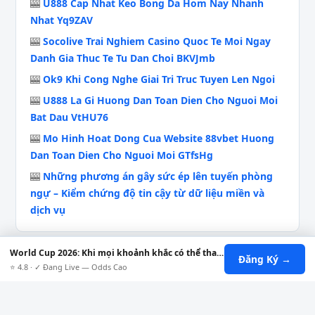
🎰
U888 Cap Nhat Keo Bong Da Hom Nay Nhanh
Nhat Yq9ZAV
🎰
Socolive Trai Nghiem Casino Quoc Te Moi Ngay
Danh Gia Thuc Te Tu Dan Choi BKVJmb
🎰
Ok9 Khi Cong Nghe Giai Tri Truc Tuyen Len Ngoi
🎰
U888 La Gi Huong Dan Toan Dien Cho Nguoi Moi
Bat Dau VtHU76
🎰
Mo Hinh Hoat Dong Cua Website 88vbet Huong
Dan Toan Dien Cho Nguoi Moi GTfsHg
🎰
Những phương án gây sức ép lên tuyến phòng
ngự – Kiểm chứng độ tin cậy từ dữ liệu miền và
dịch vụ
World Cup 2026: Khi mọi khoảnh khắc có thể thay đổi lịch sử
Đăng Ký →
© 2026 nahr-al-aqar.com — Nhà Cái Uy Tín
⭐ 4.8 · ✓ Đang Live — Odds Cao
Contact
·
Chính Sách Giao Dịch
·
Chính Sách Hoàn Trả
·
Chính Sách Bảo
Mật
·
Điều Khoản Dịch Vụ
·
Tra Cứu Vé
·
Tất Cả Game
·
Sitemap