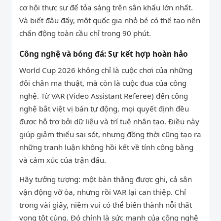
cơ hội thực sự để tỏa sáng trên sân khấu lớn nhất.
Và biết đâu đấy, một quốc gia nhỏ bé có thể tạo nên
chấn động toàn cầu chỉ trong 90 phút.
Công nghệ và bóng đá: Sự kết hợp hoàn hảo
World Cup 2026 không chỉ là cuộc chơi của những
đôi chân ma thuật, mà còn là cuộc đua của công
nghệ. Từ VAR (Video Assistant Referee) đến công
nghệ bắt việt vị bán tự động, mọi quyết định đều
được hỗ trợ bởi dữ liệu và trí tuệ nhân tạo. Điều này
giúp giảm thiểu sai sót, nhưng đồng thời cũng tạo ra
những tranh luận không hồi kết về tính công bằng
và cảm xúc của trận đấu.
Hãy tưởng tượng: một bàn thắng được ghi, cả sân
vận động vỡ òa, nhưng rồi VAR lại can thiệp. Chỉ
trong vài giây, niềm vui có thể biến thành nỗi thất
vọng tột cùng. Đó chính là sức mạnh của công nghệ