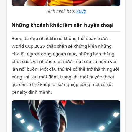
Hình minh hoạ:
KU88
Những khoảnh khắc làm nên huyền thoại
Bóng đá đẹp nhất khi nó không thể đoán trước.
World Cup 2026 chắc chắn sẽ chứng kiến những
pha lội ngược dòng ngoạn mục, những bàn thắng
phút cuối, và những giọt nước mắt của cả niềm vui
lẫn nỗi buồn. Một cầu thủ trẻ có thể trở thành người
hùng chỉ sau một đêm, trong khi một huyền thoại
già cỗi có thể khép lại sự nghiệp bằng một cú sút
penalty định mệnh.