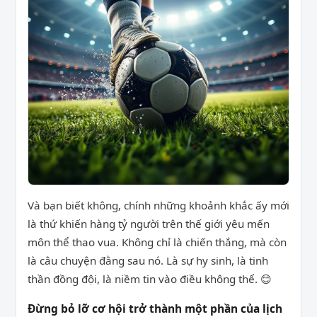
Và bạn biết không, chính những khoảnh khắc ấy mới
là thứ khiến hàng tỷ người trên thế giới yêu mến
môn thể thao vua. Không chỉ là chiến thắng, mà còn
là câu chuyện đằng sau nó. Là sự hy sinh, là tinh
thần đồng đội, là niềm tin vào điều không thể. 😊
Đừng bỏ lỡ cơ hội trở thành một phần của lịch