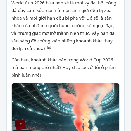
World Cup 2026 hứa hẹn sẽ là một kỳ đại hội bóng
đá đầy cảm xúc, nơi mà mọi ranh giới đều bị xóa
nhòa và mọi giới hạn đều bị phá vỡ. Đó sẽ là sân
khấu của những người hùng, những kẻ ngoại đạo,
và những giấc mơ trở thành hiện thực. Vậy bạn đã
sẵn sàng để chứng kiến những khoảnh khắc thay
đổi lịch sử chưa? 🌟
Còn bạn, khoảnh khắc nào trong World Cup 2026
mà bạn mong chờ nhất? Hãy chia sẻ với tôi ở phần
bình luận nhé!