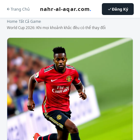
nahr-al-aqar.com
.
Trang Chủ
Đăng Ký
Home
›
Tất Cả Game
›
World Cup 2026: Khi mọi khoảnh khắc đều có thể thay đổi