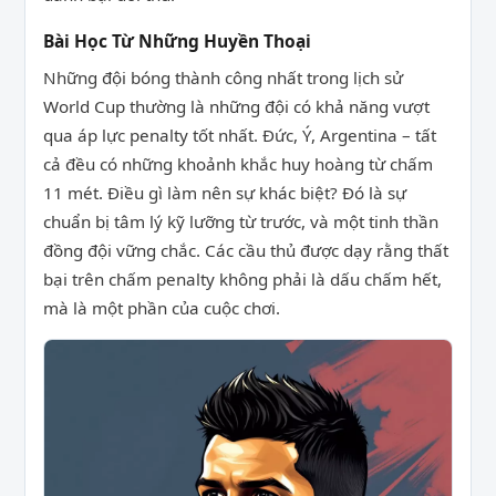
Bài Học Từ Những Huyền Thoại
Những đội bóng thành công nhất trong lịch sử
World Cup thường là những đội có khả năng vượt
qua áp lực penalty tốt nhất. Đức, Ý, Argentina – tất
cả đều có những khoảnh khắc huy hoàng từ chấm
11 mét. Điều gì làm nên sự khác biệt? Đó là sự
chuẩn bị tâm lý kỹ lưỡng từ trước, và một tinh thần
đồng đội vững chắc. Các cầu thủ được dạy rằng thất
bại trên chấm penalty không phải là dấu chấm hết,
mà là một phần của cuộc chơi.