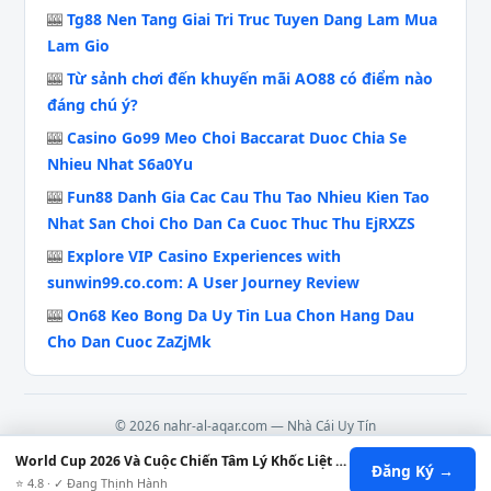
🎰
Tg88 Nen Tang Giai Tri Truc Tuyen Dang Lam Mua
Lam Gio
🎰
Từ sảnh chơi đến khuyến mãi AO88 có điểm nào
đáng chú ý?
🎰
Casino Go99 Meo Choi Baccarat Duoc Chia Se
Nhieu Nhat S6a0Yu
🎰
Fun88 Danh Gia Cac Cau Thu Tao Nhieu Kien Tao
Nhat San Choi Cho Dan Ca Cuoc Thuc Thu EjRXZS
🎰
Explore VIP Casino Experiences with
sunwin99.co.com: A User Journey Review
🎰
On68 Keo Bong Da Uy Tin Lua Chon Hang Dau
Cho Dan Cuoc ZaZjMk
© 2026 nahr-al-aqar.com — Nhà Cái Uy Tín
Contact
·
Chính Sách Giao Dịch
·
Chính Sách Hoàn Trả
·
Chính Sách Bảo
World Cup 2026 Và Cuộc Chiến Tâm Lý Khốc Liệt Trên Chấm Penalty Định Mệnh Sinh Tử
Đăng Ký →
Mật
·
Điều Khoản Dịch Vụ
·
Tra Cứu Vé
·
Tất Cả Game
·
Sitemap
⭐ 4.8 · ✓ Đang Thịnh Hành