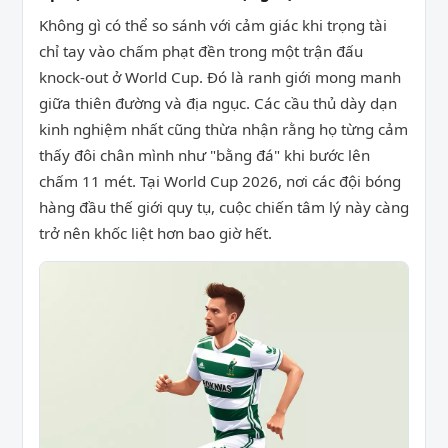
Không gì có thể so sánh với cảm giác khi trọng tài
chỉ tay vào chấm phạt đền trong một trận đấu
knock-out ở World Cup. Đó là ranh giới mong manh
giữa thiên đường và địa ngục. Các cầu thủ dày dạn
kinh nghiệm nhất cũng thừa nhận rằng họ từng cảm
thấy đôi chân mình như "bằng đá" khi bước lên
chấm 11 mét. Tại World Cup 2026, nơi các đội bóng
hàng đầu thế giới quy tụ, cuộc chiến tâm lý này càng
trở nên khốc liệt hơn bao giờ hết.