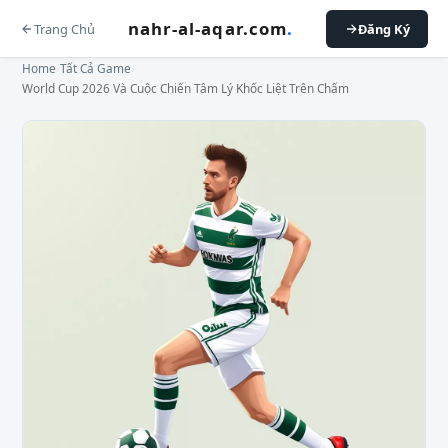
nahr-al-aqar.com
.
Trang Chủ
Đăng Ký
Home
›
Tất Cả Game
›
World Cup 2026 Và Cuộc Chiến Tâm Lý Khốc Liệt Trên Chấm