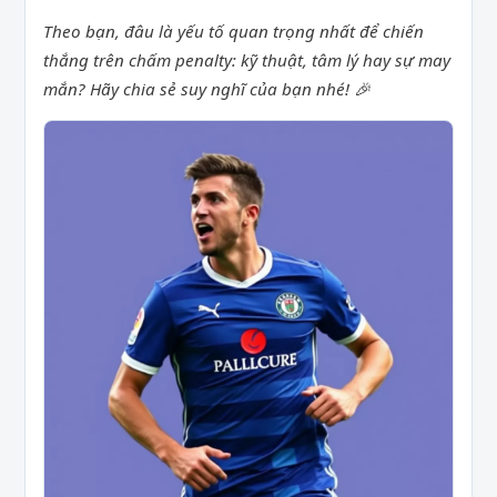
Theo bạn, đâu là yếu tố quan trọng nhất để chiến
thắng trên chấm penalty: kỹ thuật, tâm lý hay sự may
mắn? Hãy chia sẻ suy nghĩ của bạn nhé! 🎉