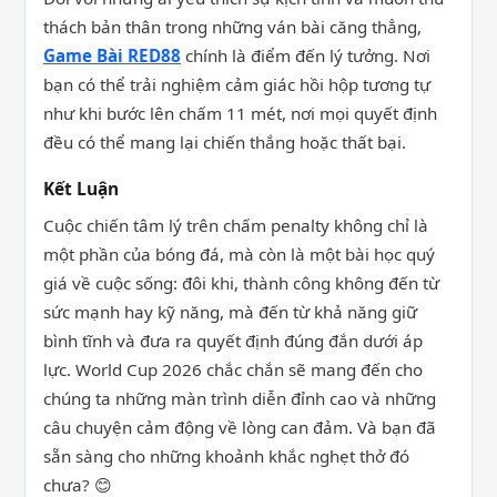
thách bản thân trong những ván bài căng thẳng,
Game Bài RED88
chính là điểm đến lý tưởng. Nơi
bạn có thể trải nghiệm cảm giác hồi hộp tương tự
như khi bước lên chấm 11 mét, nơi mọi quyết định
đều có thể mang lại chiến thắng hoặc thất bại.
Kết Luận
Cuộc chiến tâm lý trên chấm penalty không chỉ là
một phần của bóng đá, mà còn là một bài học quý
giá về cuộc sống: đôi khi, thành công không đến từ
sức mạnh hay kỹ năng, mà đến từ khả năng giữ
bình tĩnh và đưa ra quyết định đúng đắn dưới áp
lực. World Cup 2026 chắc chắn sẽ mang đến cho
chúng ta những màn trình diễn đỉnh cao và những
câu chuyện cảm động về lòng can đảm. Và bạn đã
sẵn sàng cho những khoảnh khắc nghẹt thở đó
chưa? 😊