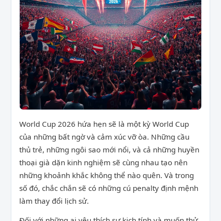
World Cup 2026 hứa hẹn sẽ là một kỳ World Cup
của những bất ngờ và cảm xúc vỡ òa. Những cầu
thủ trẻ, những ngôi sao mới nổi, và cả những huyền
thoại già dặn kinh nghiệm sẽ cùng nhau tạo nên
những khoảnh khắc không thể nào quên. Và trong
số đó, chắc chắn sẽ có những cú penalty định mệnh
làm thay đổi lịch sử.
Đối với những ai yêu thích sự kịch tính và muốn thử