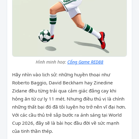
Hình minh hoạ:
Cổng Game RED88
Hãy nhìn vào lịch sử: những huyền thoại như
Roberto Baggio, David Beckham hay Zinedine
Zidane đều từng trải qua cảm giác đắng cay khi
hỏng ăn từ cự ly 11 mét. Nhưng điều thú vị là chính
những thất bại đó đã tôi luyện họ trở nên vĩ đại hơn.
Với các cầu thủ trẻ sắp bước ra ánh sáng tại World
Cup 2026, đây sẽ là bài học đầu đời về sức mạnh
của tinh thần thép.