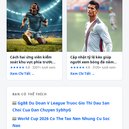
Cách hai ứng viên kiểm
Cập nhật tỷ lệ kèo giúp
soát khu vực phía trước
người xem bóng đá nắm
tiền vệ phòng ngự tại
diễn biến nhanh hơn
★★★★★
4.8 · 3207+ lượt xem
★★★★★
4.8 · 3100+ lượt xem
qqs88.jp.net
Xem Chi Tiết →
Xem Chi Tiết →
BẠN CÓ THỂ THÍCH
🎰
Gg88 Du Doan V League Truoc Gio Thi Dau San
Choi Cua Dan Chuyen SybhyG
🎰
World Cup 2026 Co The Tao Nen Nhung Cu Soc
Nao