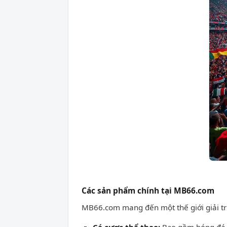
Các sản phẩm chính tại MB66.com
MB66.com mang đến một thế giới giải trí