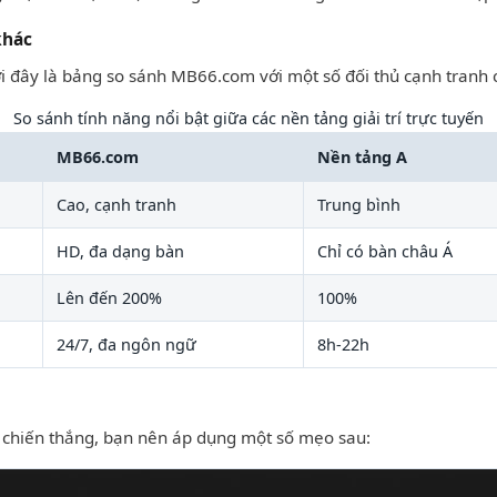
khác
ới đây là bảng so sánh MB66.com với một số đối thủ cạnh tranh 
So sánh tính năng nổi bật giữa các nền tảng giải trí trực tuyến
MB66.com
Nền tảng A
Cao, cạnh tranh
Trung bình
HD, đa dạng bàn
Chỉ có bàn châu Á
Lên đến 200%
100%
24/7, đa ngôn ngữ
8h-22h
i chiến thắng, bạn nên áp dụng một số mẹo sau: