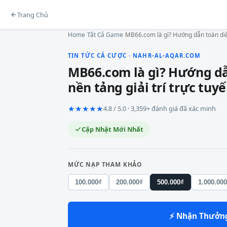
Trang Chủ
Home
›
Tất Cả Game
›
MB66.com là gì? Hướng dẫn toàn diện
TIN TỨC CÁ CƯỢC · NAHR-AL-AQAR.COM
MB66.com là gì? Hướng dẫ
nền tảng giải trí trực tuy
★★★★★
4.8 / 5.0 · 3,359+ đánh giá đã xác minh
Cập Nhật Mới Nhất
MỨC NẠP THAM KHẢO
100.000₫
200.000₫
500.000₫
1.000.00
⚡ Nhận Thưởn